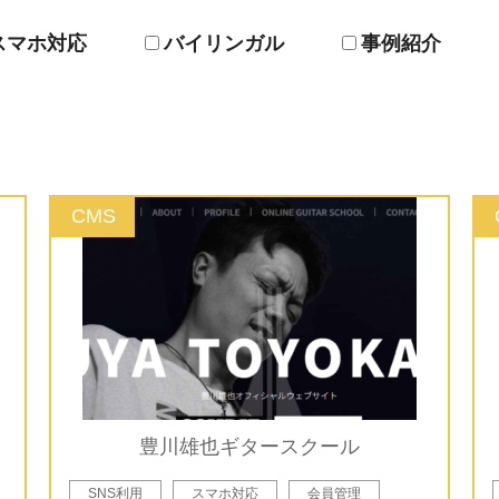
スマホ対応
バイリンガル
事例紹介
CMS
豊川雄也ギタースクール
SNS利用
スマホ対応
会員管理