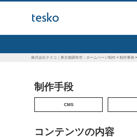
本
文
へ
株式会社テスコ｜東京都調布市：ホームページ制作
>
制作事例
制作手段
CMS
コンテンツの内容