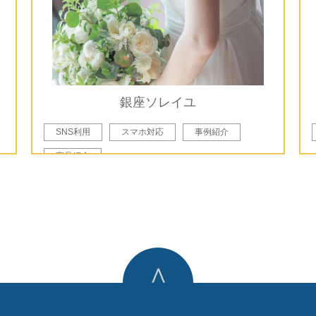
銀座ソレイユ
SNS利用
スマホ対応
事例紹介
商品紹介
∧