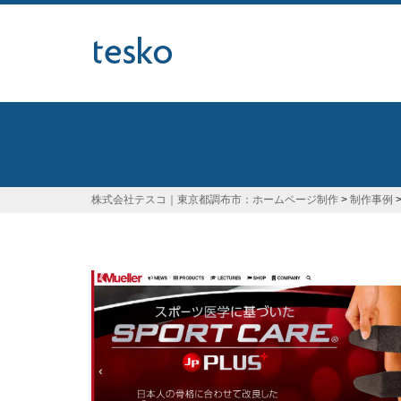
本
文
へ
株式会社テスコ｜東京都調布市：ホームページ制作
>
制作事例