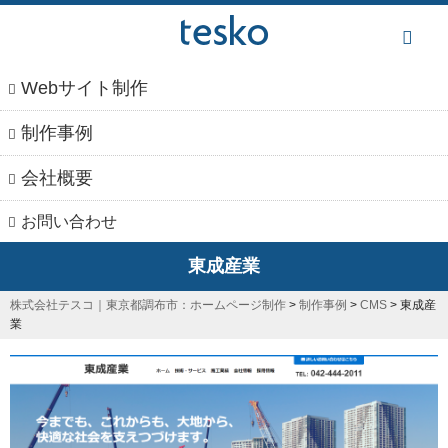
本
文
へ
Webサイト制作
制作事例
会社概要
お問い合わせ
東成産業
株式会社テスコ｜東京都調布市：ホームページ制作
>
制作事例
>
CMS
>
東成産
業